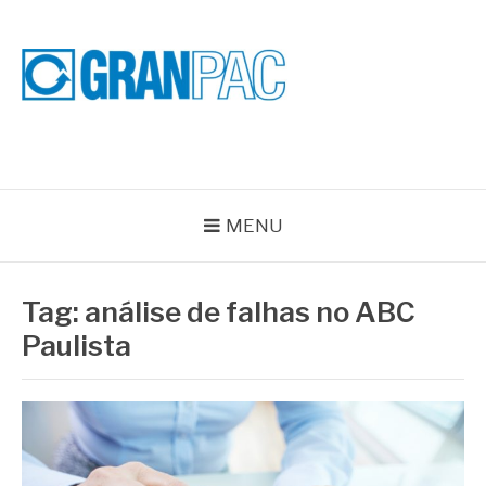
Pular
para
o
conteúdo
BLOG GRAN PAC
Especialistas em Vedações Industriais e Selos Mecânicos
MENU
Tag:
análise de falhas no ABC
Paulista