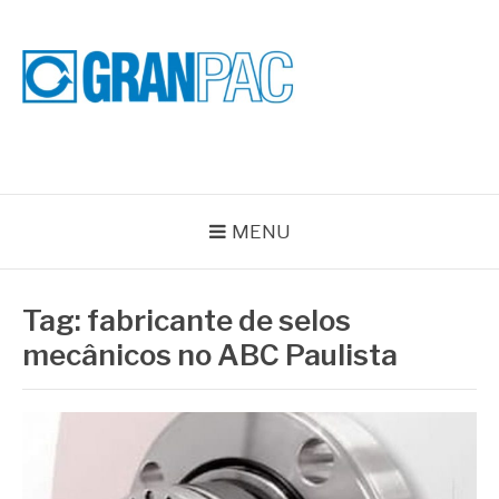
Pular
para
o
conteúdo
BLOG GRAN PAC
Especialistas em Vedações Industriais e Selos Mecânicos
MENU
Tag:
fabricante de selos
mecânicos no ABC Paulista