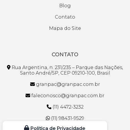
Blog
Contato
Mapa do Site
CONTATO
Rua Argentina, n. 231/235 – Parque das Nações,
Santo André/SP, CEP 09210-100, Brasil
granpac@granpac.com.br
faleconosco@granpac.com.br
(11) 4472-3232
(11) 98431-9529
Política de Privacidade
(11) 93000-2959