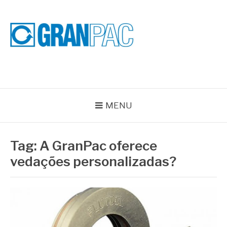
Pular
para
o
conteúdo
BLOG GRAN PAC
Especialistas em Vedações Industriais e Selos Mecânicos
MENU
Tag:
A GranPac oferece
vedações personalizadas?