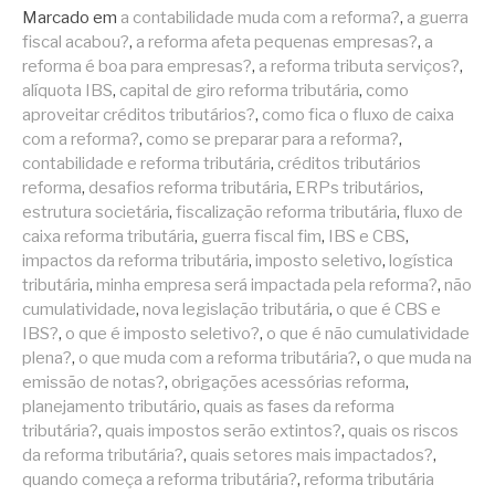
Marcado em
a contabilidade muda com a reforma?
,
a guerra
fiscal acabou?
,
a reforma afeta pequenas empresas?
,
a
reforma é boa para empresas?
,
a reforma tributa serviços?
,
alíquota IBS
,
capital de giro reforma tributária
,
como
aproveitar créditos tributários?
,
como fica o fluxo de caixa
com a reforma?
,
como se preparar para a reforma?
,
contabilidade e reforma tributária
,
créditos tributários
reforma
,
desafios reforma tributária
,
ERPs tributários
,
estrutura societária
,
fiscalização reforma tributária
,
fluxo de
caixa reforma tributária
,
guerra fiscal fim
,
IBS e CBS
,
impactos da reforma tributária
,
imposto seletivo
,
logística
tributária
,
minha empresa será impactada pela reforma?
,
não
cumulatividade
,
nova legislação tributária
,
o que é CBS e
IBS?
,
o que é imposto seletivo?
,
o que é não cumulatividade
plena?
,
o que muda com a reforma tributária?
,
o que muda na
emissão de notas?
,
obrigações acessórias reforma
,
planejamento tributário
,
quais as fases da reforma
tributária?
,
quais impostos serão extintos?
,
quais os riscos
da reforma tributária?
,
quais setores mais impactados?
,
quando começa a reforma tributária?
,
reforma tributária