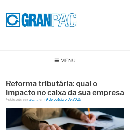
Pular
para
o
conteúdo
BLOG GRAN PAC
Especialistas em Vedações Industriais e Selos Mecânicos
MENU
Reforma tributária: qual o
impacto no caixa da sua empresa
Publicado por
admin
em
9 de outubro de 2025