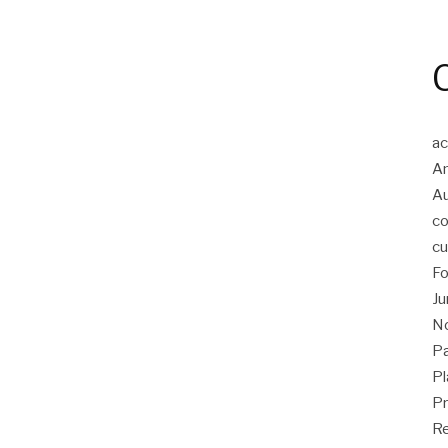
ac
An
A
co
cu
Fo
Ju
No
Pa
Pl
Pr
Re