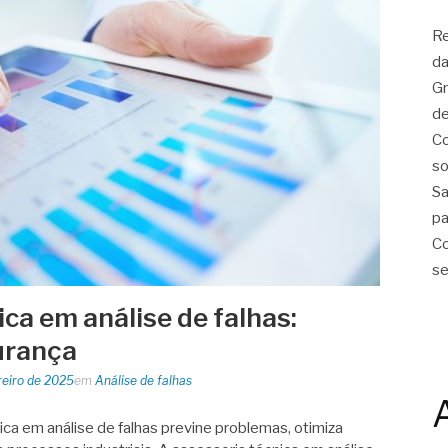
Re
da
Gr
de
Co
so
Sa
pa
Co
se
ca em análise de falhas:
gurança
reiro de 2025
em
Análise de falhas
ca em análise de falhas previne problemas, otimiza