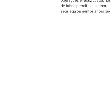
operações e reduz custos nos 
de falhas permite que empres
seus equipamentos antes qu