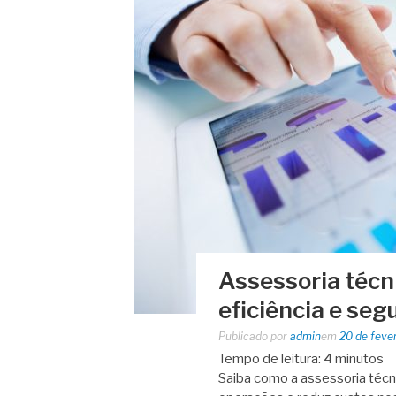
Assessoria técni
eficiência e se
Publicado por
admin
em
20 de feve
Tempo de leitura:
4
minutos
Saiba como a assessoria técni