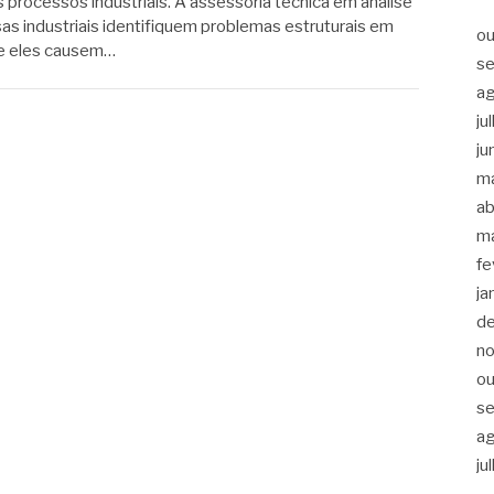
processos industriais. A assessoria técnica em análise
as industriais identifiquem problemas estruturais em
ou
e eles causem…
s
a
ju
ju
m
ab
m
fe
ja
d
n
ou
s
a
ju