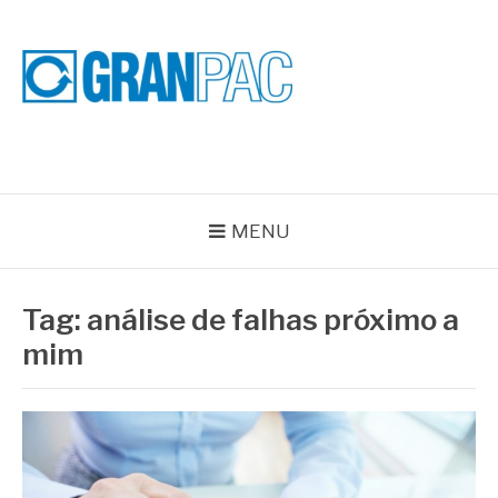
Pular
para
o
conteúdo
BLOG GRAN PAC
Especialistas em Vedações Industriais e Selos Mecânicos
MENU
Tag:
análise de falhas próximo a
mim