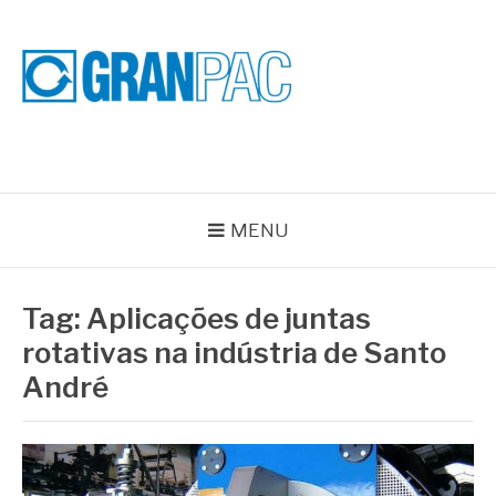
Pular
para
o
conteúdo
BLOG GRAN PAC
Especialistas em Vedações Industriais e Selos Mecânicos
MENU
Tag:
Aplicações de juntas
rotativas na indústria de Santo
André