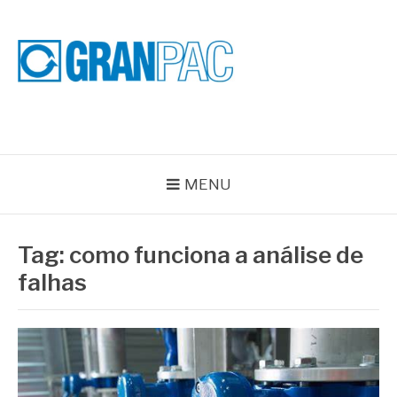
Pular
para
o
conteúdo
BLOG GRAN PAC
Especialistas em Vedações Industriais e Selos Mecânicos
MENU
Tag:
como funciona a análise de
falhas