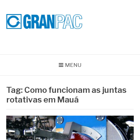
Pular
para
o
conteúdo
BLOG GRAN PAC
Especialistas em Vedações Industriais e Selos Mecânicos
MENU
Tag:
Como funcionam as juntas
rotativas em Mauá