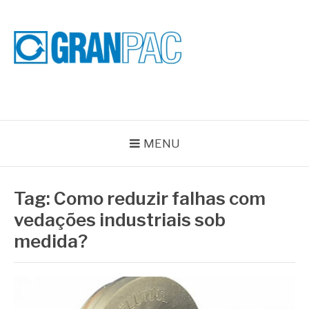
Pular
para
o
conteúdo
BLOG GRAN PAC
Especialistas em Vedações Industriais e Selos Mecânicos
MENU
Tag:
Como reduzir falhas com
vedações industriais sob
medida?