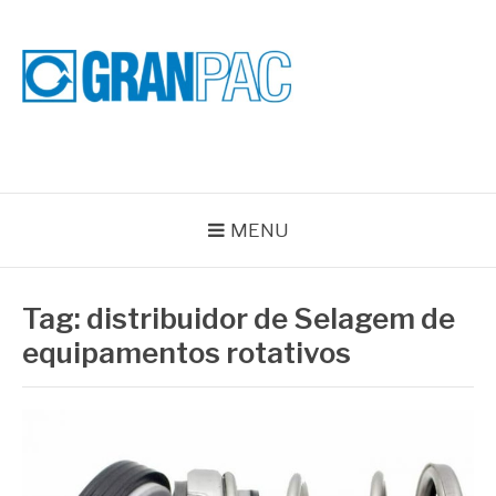
Pular
para
o
conteúdo
BLOG GRAN PAC
Especialistas em Vedações Industriais e Selos Mecânicos
MENU
Tag:
distribuidor de Selagem de
equipamentos rotativos