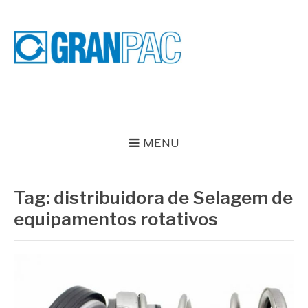
Pular
para
o
conteúdo
BLOG GRAN PAC
Especialistas em Vedações Industriais e Selos Mecânicos
MENU
Tag:
distribuidora de Selagem de
equipamentos rotativos