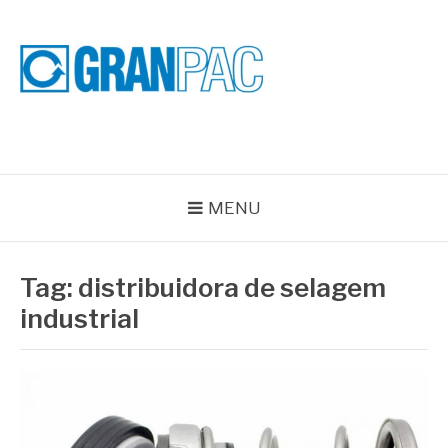
Pular
para
o
conteúdo
BLOG GRAN PAC
Especialistas em Vedações Industriais e Selos Mecânicos
MENU
Tag:
distribuidora de selagem
industrial