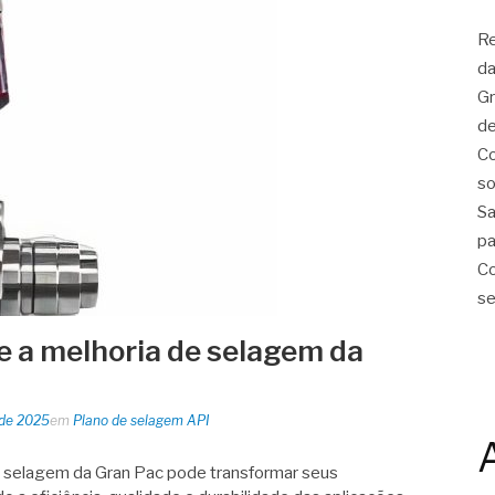
Re
da
Gr
de
Co
so
Sa
pa
Co
se
e a melhoria de selagem da
 de 2025
em
Plano de selagem API
 selagem da Gran Pac pode transformar seus