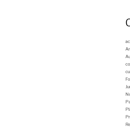
ac
An
A
co
cu
Fo
Ju
No
Pa
Pl
Pr
Re