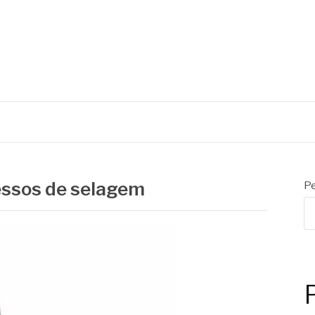
C
Mecânicos
essos de selagem
Pe