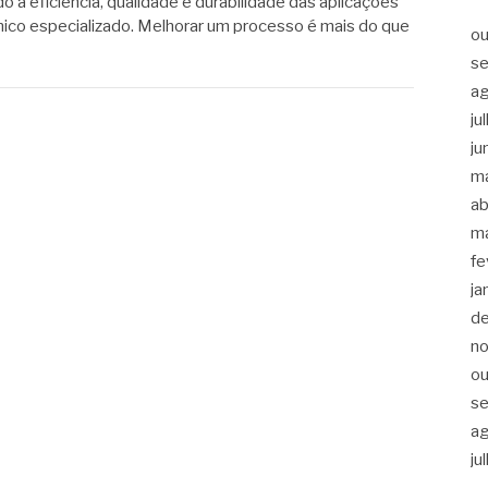
o a eficiência, qualidade e durabilidade das aplicações
ico especializado. Melhorar um processo é mais do que
ou
s
a
ju
ju
m
ab
m
fe
ja
d
n
ou
s
a
ju