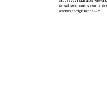
processos industriais, elevand
de selagem com suporte técn
apenas corrigir falhas — é…