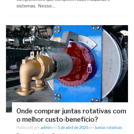
sistemas. Nesse…
Onde comprar juntas rotativas com
o melhor custo-benefício?
Publicado por
admin
em
3 de abril de 2025
em
Juntas rotativas