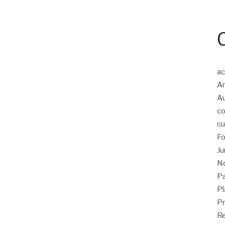
ac
An
A
co
cu
Fo
Ju
No
Pa
Pl
Pr
Re