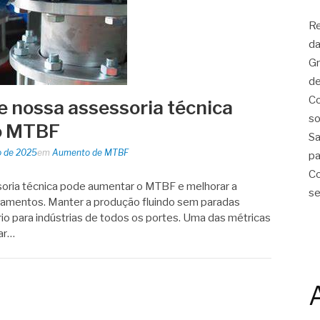
Re
da
Gr
de
Co
e nossa assessoria técnica
so
o MTBF
Sa
o de 2025
em
Aumento de MTBF
pa
Co
ria técnica pode aumentar o MTBF e melhorar a
se
pamentos. Manter a produção fluindo sem paradas
io para indústrias de todos os portes. Uma das métricas
ar…