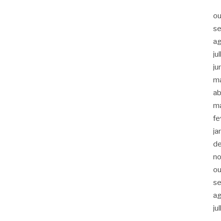
ou
s
a
ju
ju
m
ab
m
fe
ja
d
n
ou
s
a
ju