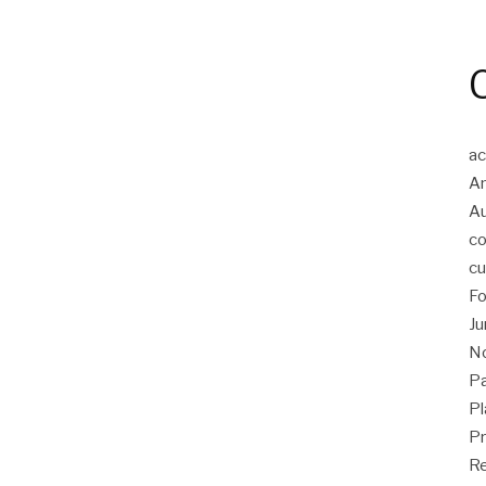
ac
An
A
co
cu
Fo
Ju
No
Pa
Pl
Pr
Re