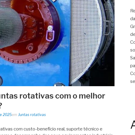
Re
da
Gr
de
Co
so
Sa
pa
Co
se
ntas rotativas com o melhor
?
de 2025
em
Juntas rotativas
ativas com custo-benefício real, suporte técnico e