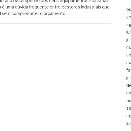
horar o desempenho dos seus equipamentos industriais.
s é uma dúvida frequente entre gestores industriais que
ou
al sem comprometer o orçamento….
s
a
ju
ju
m
ab
m
fe
ja
d
n
ou
s
a
ju