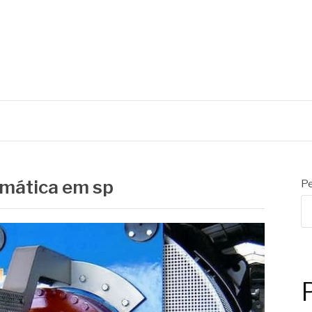
C
Mecânicos
umática em sp
Pe