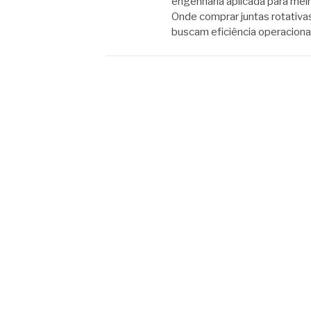
engenharia aplicada para mel
Onde comprar juntas rotativa
buscam eficiência operacion