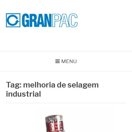
Pular
para
o
conteúdo
BLOG GRAN PAC
Especialistas em Vedações Industriais e Selos Mecânicos
MENU
Tag:
melhoria de selagem
industrial