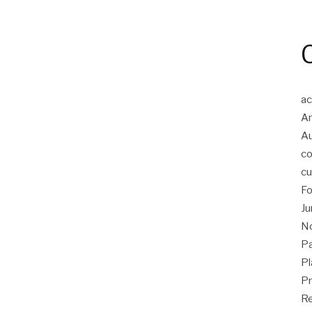
ac
An
A
co
cu
Fo
Ju
No
Pa
Pl
Pr
Re