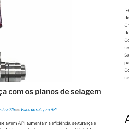
Re
da
Gr
de
Co
so
Sa
pa
Co
se
ça com os planos de selagem
o de 2025
em
Plano de selagem API
selagem API aumentam a eficiência, segurança e