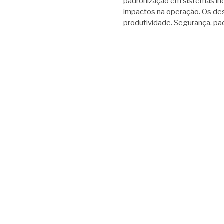
padronização em sistemas ind
impactos na operação. Os des
produtividade. Segurança, p