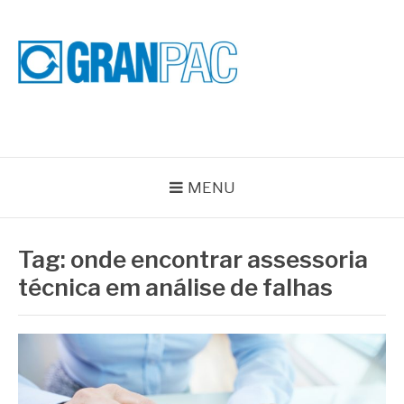
Pular
para
o
conteúdo
BLOG GRAN PAC
Especialistas em Vedações Industriais e Selos Mecânicos
MENU
Tag:
onde encontrar assessoria
técnica em análise de falhas