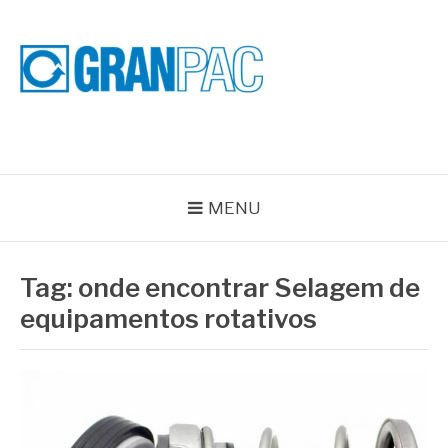
Pular
para
o
conteúdo
BLOG GRAN PAC
Especialistas em Vedações Industriais e Selos Mecânicos
MENU
Tag:
onde encontrar Selagem de
equipamentos rotativos