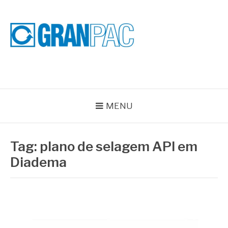
Pular
para
o
conteúdo
BLOG GRAN PAC
Especialistas em Vedações Industriais e Selos Mecânicos
MENU
Tag:
plano de selagem API em
Diadema