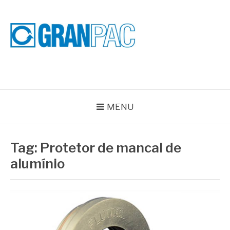
Pular
para
o
conteúdo
BLOG GRAN PAC
Especialistas em Vedações Industriais e Selos Mecânicos
MENU
Tag:
Protetor de mancal de
alumínio