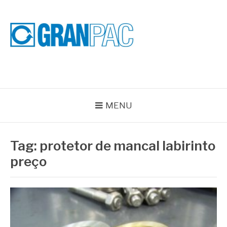
Pular
para
o
conteúdo
BLOG GRAN PAC
Especialistas em Vedações Industriais e Selos Mecânicos
MENU
Tag:
protetor de mancal labirinto
preço