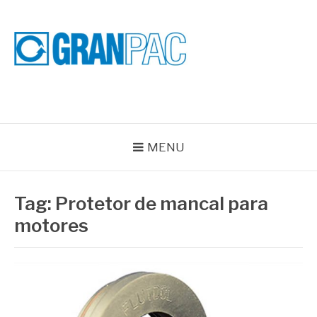
Pular
para
o
conteúdo
BLOG GRAN PAC
Especialistas em Vedações Industriais e Selos Mecânicos
MENU
Tag:
Protetor de mancal para
motores