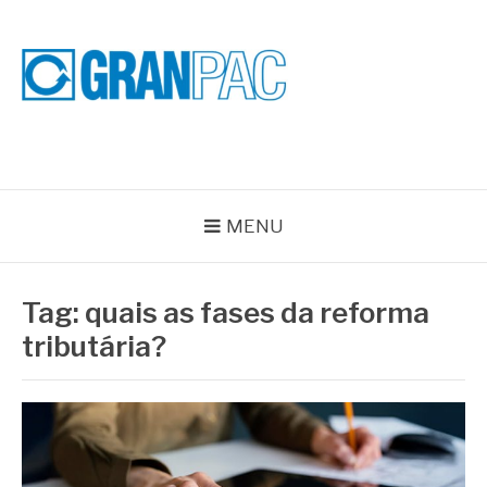
Pular
para
o
conteúdo
BLOG GRAN PAC
Especialistas em Vedações Industriais e Selos Mecânicos
MENU
Tag:
quais as fases da reforma
tributária?