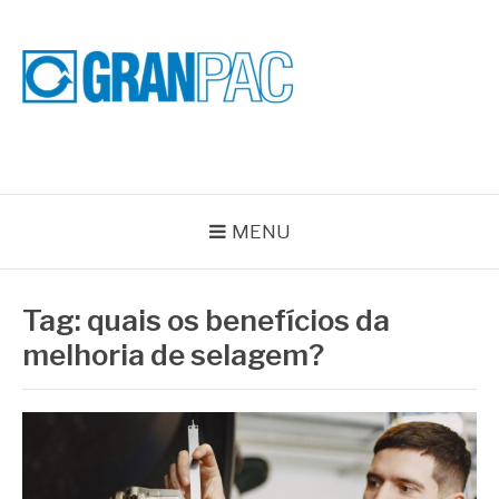
Pular
para
o
conteúdo
BLOG GRAN PAC
Especialistas em Vedações Industriais e Selos Mecânicos
MENU
Tag:
quais os benefícios da
melhoria de selagem?