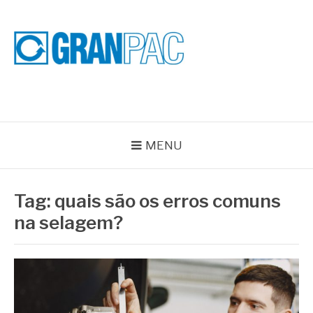
Pular
para
o
conteúdo
BLOG GRAN PAC
Especialistas em Vedações Industriais e Selos Mecânicos
MENU
Tag:
quais são os erros comuns
na selagem?