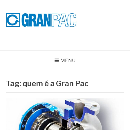
Pular
para
o
conteúdo
BLOG GRAN PAC
Especialistas em Vedações Industriais e Selos Mecânicos
MENU
Tag:
quem é a Gran Pac