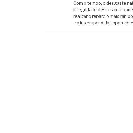
Com o tempo, o desgaste na
integridade desses component
realizar o reparo o mais rápi
e a interrupção das operaçõ