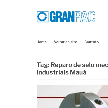
Pular
para
o
conteúdo
BLOG GRAN PA
Especialistas em Vedações Industriais e Selos 
Home
Voltar ao site
Contato
Tag:
Reparo de selo me
industriais Mauá