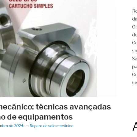
Re
da
Gr
de
Co
so
Sa
pa
Co
se
mecânico: técnicas avançadas
ão de equipamentos
mbro de 2024
em
Reparo de selo mecânico