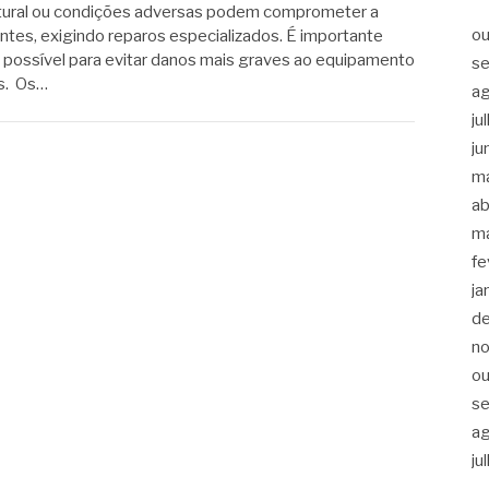
tural ou condições adversas podem comprometer a
ou
es, exigindo reparos especializados. É importante
do possível para evitar danos mais graves ao equipamento
s
es. Os…
a
ju
ju
m
ab
m
fe
ja
d
n
ou
s
a
ju