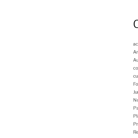
ac
An
A
co
cu
Fo
Ju
No
Pa
Pl
Pr
Re