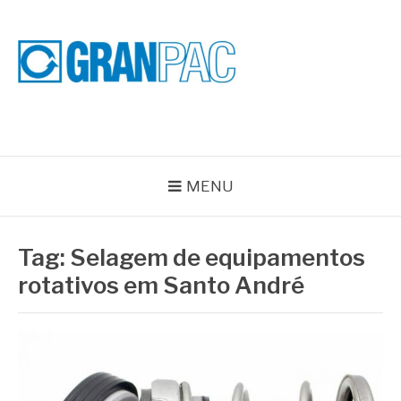
Pular
para
o
conteúdo
BLOG GRAN PAC
Especialistas em Vedações Industriais e Selos Mecânicos
MENU
Tag:
Selagem de equipamentos
rotativos em Santo André