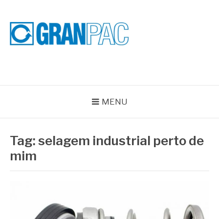
Pular
para
o
conteúdo
BLOG GRAN PAC
Especialistas em Vedações Industriais e Selos Mecânicos
MENU
Tag:
selagem industrial perto de
mim