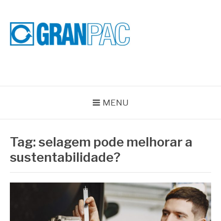
Pular
para
o
conteúdo
BLOG GRAN PAC
Especialistas em Vedações Industriais e Selos Mecânicos
MENU
Tag:
selagem pode melhorar a
sustentabilidade?