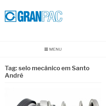
Pular
para
o
conteúdo
BLOG GRAN PAC
Especialistas em Vedações Industriais e Selos Mecânicos
MENU
Tag:
selo mecânico em Santo
André