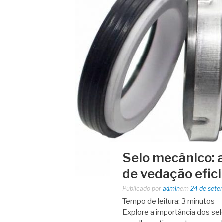
Selo mecânico: 
de vedação efic
Publicado por
admin
em
24 de sete
Tempo de leitura:
3
minutos
Explore a importância dos s