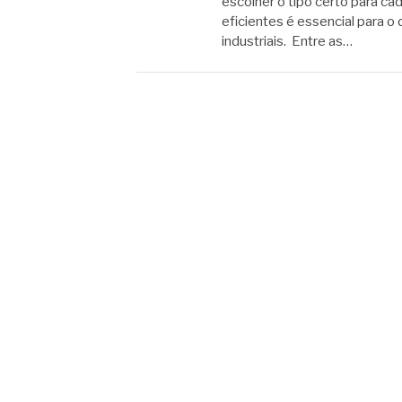
escolher o tipo certo para ca
eficientes é essencial para
industriais. Entre as…