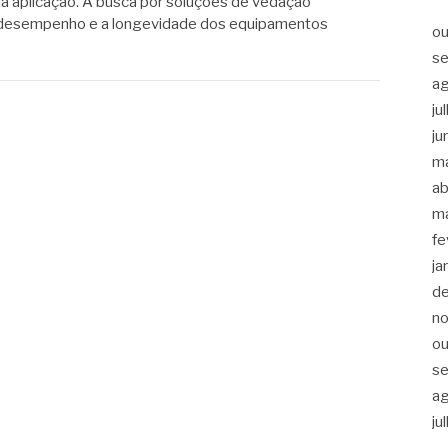
da aplicação. A busca por soluções de vedação
 o desempenho e a longevidade dos equipamentos
ou
s
a
ju
ju
m
ab
m
fe
ja
d
n
ou
s
a
ju