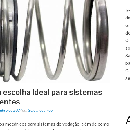
Re
da
Gr
de
Co
so
Sa
pa
Co
se
a escolha ideal para sistemas
ientes
mbro de 2024
em
Selo mecânico
elos mecânicos para sistemas de vedação, além de como