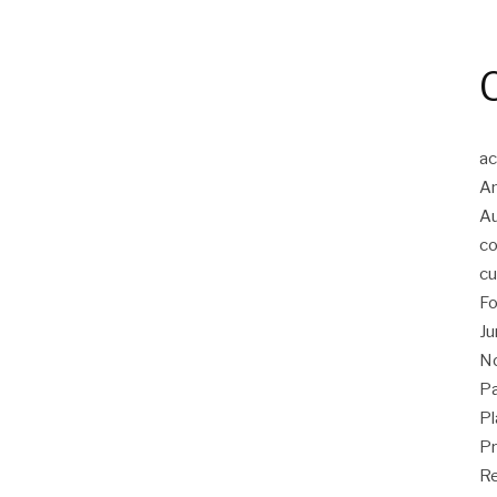
ac
An
A
co
cu
Fo
Ju
No
Pa
Pl
Pr
Re