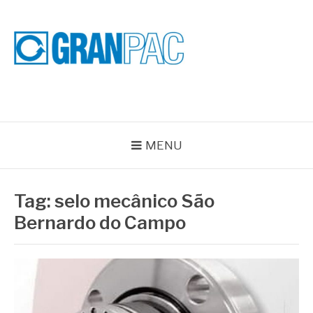
Pular
para
o
conteúdo
BLOG GRAN PAC
Especialistas em Vedações Industriais e Selos Mecânicos
MENU
Tag:
selo mecânico São
Bernardo do Campo