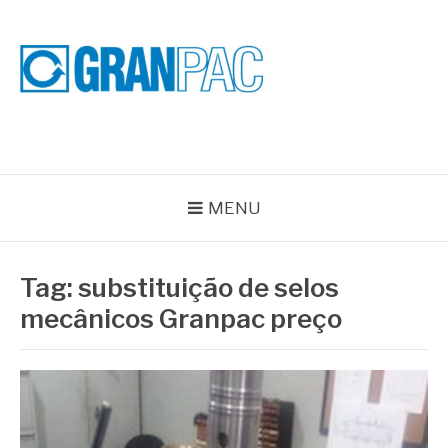
Pular
para
o
conteúdo
BLOG GRAN PAC
Especialistas em Vedações Industriais e Selos Mecânicos
MENU
Tag:
substituição de selos
mecânicos Granpac preço