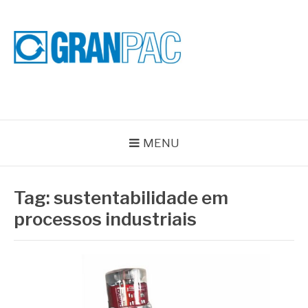
Pular
para
o
conteúdo
BLOG GRAN PAC
Especialistas em Vedações Industriais e Selos Mecânicos
MENU
Tag:
sustentabilidade em
processos industriais