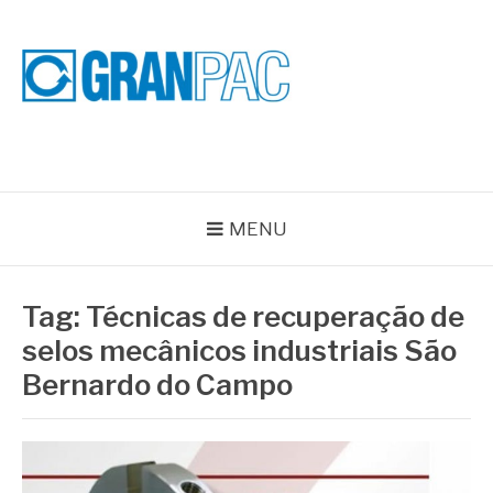
Pular
para
o
conteúdo
BLOG GRAN PAC
Especialistas em Vedações Industriais e Selos Mecânicos
MENU
Tag:
Técnicas de recuperação de
selos mecânicos industriais São
Bernardo do Campo