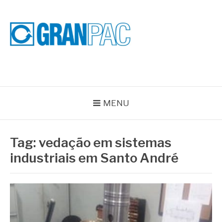
Pular
para
o
conteúdo
BLOG GRAN PAC
Especialistas em Vedações Industriais e Selos Mecânicos
MENU
Tag:
vedação em sistemas
industriais em Santo André