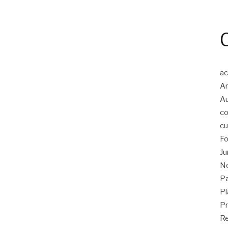
ac
An
A
co
cu
Fo
Ju
No
Pa
Pl
Pr
Re