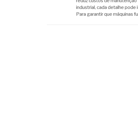
reduz custos de manutenção 
industrial, cada detalhe pod
Para garantir que máquinas 