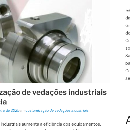
Re
da
Gr
de
Co
so
Sa
pa
Co
se
ação de vedações industriais
ia
eiro de 2025
em
customização de vedações industriais
ndustriais aumenta a eficiência dos equipamentos,