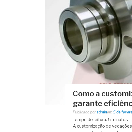
Como a customiz
garante eficiênc
Publicado por
admin
em
5 de fever
Tempo de leitura:
5
minutos
A customização de vedações i