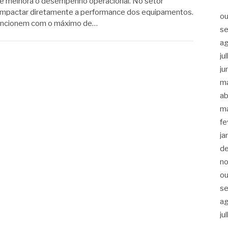
e melhora o desempenho operacional. No setor
e impactar diretamente a performance dos equipamentos.
ou
funcionem com o máximo de…
s
a
ju
ju
m
ab
m
fe
ja
d
n
ou
s
a
ju